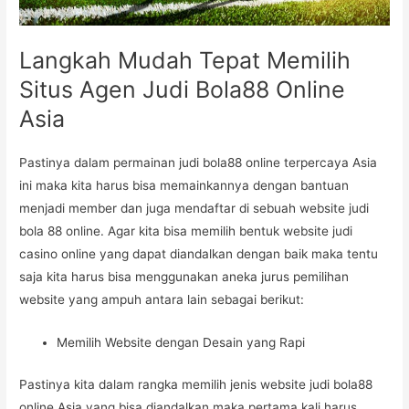
Langkah Mudah Tepat Memilih
Situs Agen Judi Bola88 Online
Asia
Pastinya dalam permainan judi bola88 online terpercaya Asia
ini maka kita harus bisa memainkannya dengan bantuan
menjadi member dan juga mendaftar di sebuah website judi
bola 88 online. Agar kita bisa memilih bentuk website judi
casino online yang dapat diandalkan dengan baik maka tentu
saja kita harus bisa menggunakan aneka jurus pemilihan
website yang ampuh antara lain sebagai berikut:
Memilih Website dengan Desain yang Rapi
Pastinya kita dalam rangka memilih jenis website judi bola88
online Asia yang bisa diandalkan maka pertama kali harus