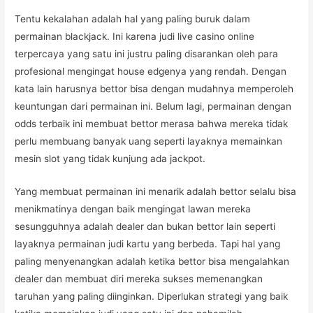
Tentu kekalahan adalah hal yang paling buruk dalam
permainan blackjack. Ini karena judi live casino online
terpercaya yang satu ini justru paling disarankan oleh para
profesional mengingat house edgenya yang rendah. Dengan
kata lain harusnya bettor bisa dengan mudahnya memperoleh
keuntungan dari permainan ini. Belum lagi, permainan dengan
odds terbaik ini membuat bettor merasa bahwa mereka tidak
perlu membuang banyak uang seperti layaknya memainkan
mesin slot yang tidak kunjung ada jackpot.
Yang membuat permainan ini menarik adalah bettor selalu bisa
menikmatinya dengan baik mengingat lawan mereka
sesungguhnya adalah dealer dan bukan bettor lain seperti
layaknya permainan judi kartu yang berbeda. Tapi hal yang
paling menyenangkan adalah ketika bettor bisa mengalahkan
dealer dan membuat diri mereka sukses memenangkan
taruhan yang paling diinginkan. Diperlukan strategi yang baik